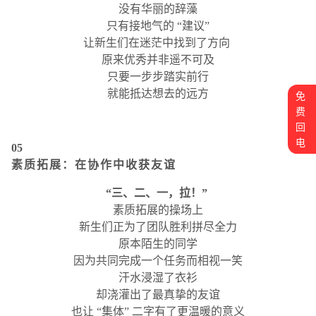
没有华丽的辞藻
只有接地气的 “建议”
让新生们在迷茫中找到了方向
原来优秀并非遥不可及
只要一步步踏实前行
就能抵达想去的远方
免
费
回
电
05
素质拓展：在协作中收获友谊
“三、二、一，拉！”
素质拓展的操场上
新生们正为了团队胜利拼尽全力
原本陌生的同学
因为共同完成一个任务而相视一笑
汗水浸湿了衣衫
却浇灌出了最真挚的友谊
也让 “集体” 二字有了更温暖的意义